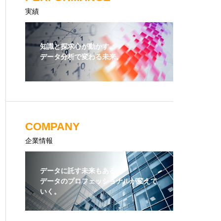
実績
知識と探求心が動かす。
データ分析で変わる未来。
COMPANY
企業情報
データに託す未来もある。
データのプロフェッショナルが変えて
いく。