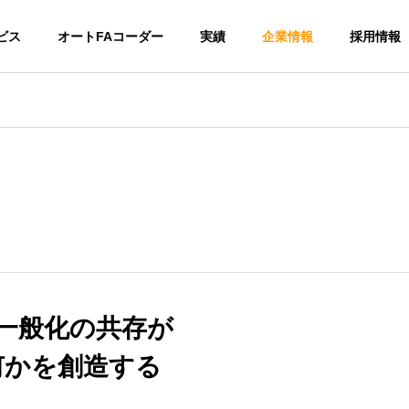
ビス
オートFAコーダー
実績
企業情報
採用情報
ージ
企業理念
PHILOSOPHY
アクセス
一般化の共存が
CAL AN
MARKET
ACCESS
EARCH
何かを創造する
TEXT MINING
統計分
マーケティ
析
テキストマイニング
チ