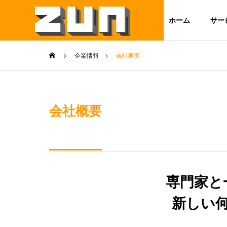
ホーム
サー
企業情報
会社概要
代表メッセ
GREETING
会社概要
SERVICE
COMPANY
サービス
企業情報
会社概要
専門家と
STATISTI
OUTLINE
ALYSIS
新しい
データ分析・
析・多変量解